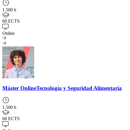
1.500 h
60 ECTS
Online
Máster Online
Tecnología y Seguridad Alimentaria
1.500 h
60 ECTS