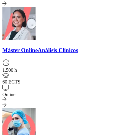
Máster Online
Análisis Clínicos
1.500 h
60 ECTS
Online