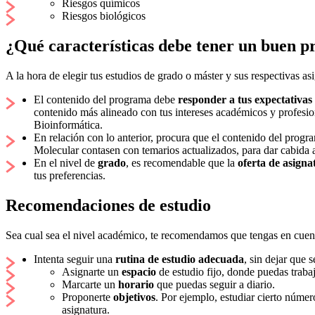
Riesgos químicos
Riesgos biológicos
¿Qué características debe tener un buen 
A la hora de elegir tus estudios de grado o máster y sus respectivas as
El contenido del programa debe
responder a tus expectativas
contenido más alineado con tus intereses académicos y profesiona
Bioinformática.
En relación con lo anterior, procura que el contenido del progr
Molecular contasen con temarios actualizados, para dar cabida 
En el nivel de
grado
, es recomendable que la
oferta de asigna
tus preferencias.
Recomendaciones de estudio
Sea cual sea el nivel académico, te recomendamos que tengas en cuent
Intenta seguir una
rutina de estudio adecuada
, sin dejar que s
Asignarte un
espacio
de estudio fijo, donde puedas trabaj
Marcarte un
horario
que puedas seguir a diario.
Proponerte
objetivos
. Por ejemplo, estudiar cierto núme
asignatura.