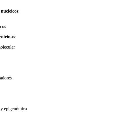
 nucleicos
:
icos
roteínas
:
molecular
cadores
l y epigenómica