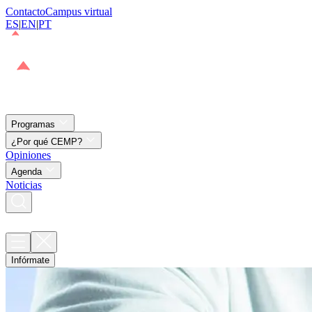
Contacto
Campus virtual
ES
|
EN
|
PT
Programas
¿Por qué CEMP?
Opiniones
Agenda
Noticias
Infórmate