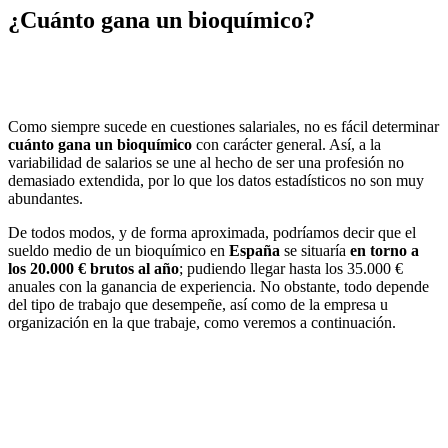
¿Cuánto gana un bioquímico?
Como siempre sucede en cuestiones salariales, no es fácil determinar
cuánto gana un bioquímico
con carácter general. Así, a la
variabilidad de salarios se une al hecho de ser una profesión no
demasiado extendida, por lo que los datos estadísticos no son muy
abundantes.
De todos modos, y de forma aproximada, podríamos decir que el
sueldo medio de un bioquímico en
España
se situaría
en torno a
los 20.000 €
brutos al año
; pudiendo llegar hasta los 35.000 €
anuales con la ganancia de experiencia. No obstante, todo depende
del tipo de trabajo que desempeñe, así como de la empresa u
organización en la que trabaje, como veremos a continuación.
La nómina de un bioquímico
profesional en España se mueve en una
horquilla entre los 1.000 € y los 3.000 €
mensuales.