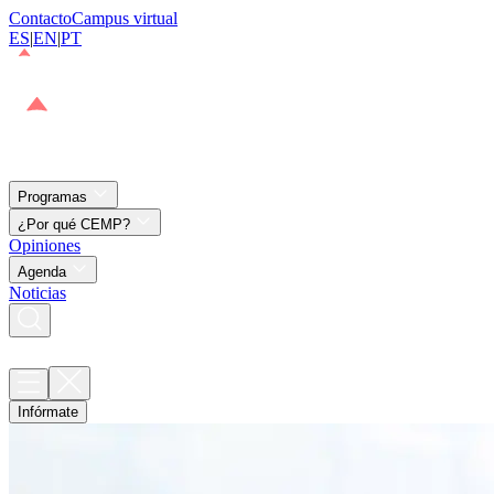
Contacto
Campus virtual
ES
|
EN
|
PT
Programas
¿Por qué CEMP?
Opiniones
Agenda
Noticias
Infórmate