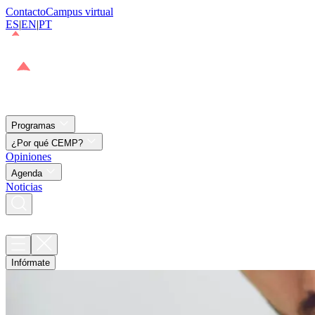
Contacto
Campus virtual
ES
|
EN
|
PT
Programas
¿Por qué CEMP?
Opiniones
Agenda
Noticias
Infórmate