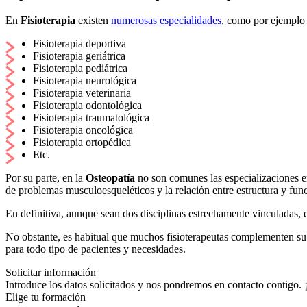
En
Fisioterapia
existen
numerosas especialidades
, como por ejemplo 
Fisioterapia deportiva
Fisioterapia geriátrica
Fisioterapia pediátrica
Fisioterapia neurológica
Fisioterapia veterinaria
Fisioterapia odontológica
Fisioterapia traumatológica
Fisioterapia oncológica
Fisioterapia ortopédica
Etc.
Por su parte, en la
Osteopatía
no son comunes las especializaciones en
de problemas musculoesqueléticos y la relación entre estructura y fun
En definitiva, aunque sean dos disciplinas estrechamente vinculadas, 
No obstante, es habitual que muchos fisioterapeutas complementen su
para todo tipo de pacientes y necesidades.
Solicitar información
Introduce los datos solicitados y nos pondremos en contacto contigo.
Elige tu formación