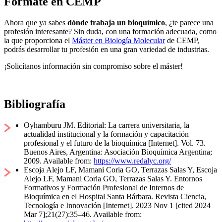
Fórmate en CEMP
Ahora que ya sabes
dónde trabaja un bioquímico
, ¿te parece una
profesión interesante? Sin duda, con una formación adecuada, como
la que proporciona el
Máster en Biología Molecular
de CEMP,
podrás desarrollar tu profesión en una gran variedad de industrias.
¡Solicítanos información sin compromiso sobre el máster!
Bibliografía
Oyhamburu JM. Editorial: La carrera universitaria, la
actualidad institucional y la formación y capacitación
profesional y el futuro de la bioquímica [Internet]. Vol. 73.
Buenos Aires, Argentina: Asociación Bioquímica Argentina;
2009. Available from:
https://www.redalyc.org/
Escoja Alejo LF, Mamani Coria GO, Terrazas Salas Y, Escoja
Alejo LF, Mamani Coria GO, Terrazas Salas Y. Entornos
Formativos y Formación Profesional de Internos de
Bioquímica en el Hospital Santa Bárbara. Revista Ciencia,
Tecnología e Innovación [Internet]. 2023 Nov 1 [cited 2024
Mar 7];21(27):35–46. Available from: