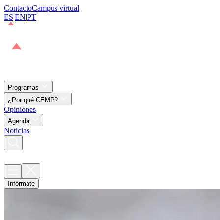
Contacto
Campus virtual
ES
|
EN
|
PT
Programas
¿Por qué CEMP?
Opiniones
Agenda
Noticias
Infórmate