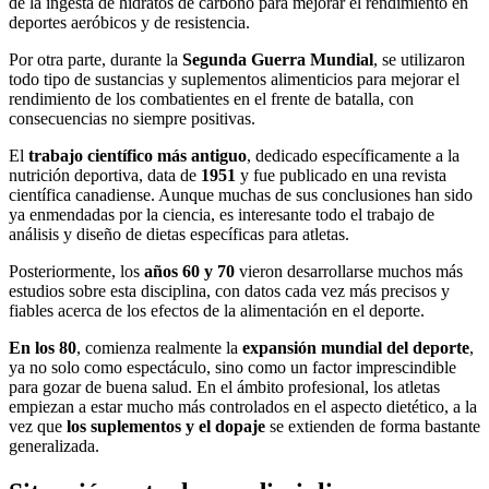
de la ingesta de hidratos de carbono para mejorar el rendimiento en
deportes aeróbicos y de resistencia.
Por otra parte, durante la
Segunda Guerra Mundial
, se utilizaron
todo tipo de sustancias y suplementos alimenticios para mejorar el
rendimiento de los combatientes en el frente de batalla, con
consecuencias no siempre positivas.
El
trabajo científico más antiguo
, dedicado específicamente a la
nutrición deportiva, data de
1951
y fue publicado en una revista
científica canadiense. Aunque muchas de sus conclusiones han sido
ya enmendadas por la ciencia, es interesante todo el trabajo de
análisis y diseño de dietas específicas para atletas.
Posteriormente, los
años 60 y 70
vieron desarrollarse muchos más
estudios sobre esta disciplina, con datos cada vez más precisos y
fiables acerca de los efectos de la alimentación en el deporte.
En los 80
, comienza realmente la
expansión mundial del deporte
,
ya no solo como espectáculo, sino como un factor imprescindible
para gozar de buena salud. En el ámbito profesional, los atletas
empiezan a estar mucho más controlados en el aspecto dietético, a la
vez que
los suplementos y el dopaje
se extienden de forma bastante
generalizada.