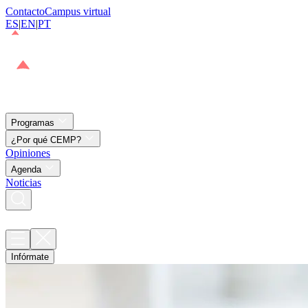
Contacto
Campus virtual
ES
|
EN
|
PT
Programas
¿Por qué CEMP?
Opiniones
Agenda
Noticias
Infórmate