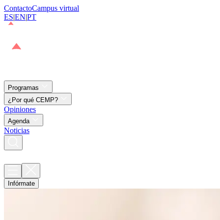
Contacto
Campus virtual
ES
|
EN
|
PT
Programas
¿Por qué CEMP?
Opiniones
Agenda
Noticias
Infórmate