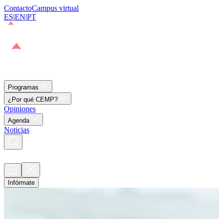
Contacto
Campus virtual
ES
|
EN
|
PT
Programas
¿Por qué CEMP?
Opiniones
Agenda
Noticias
Infórmate