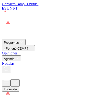
Contacto
Campus virtual
ES
|
EN
|
PT
Programas
¿Por qué CEMP?
Opiniones
Agenda
Noticias
Infórmate