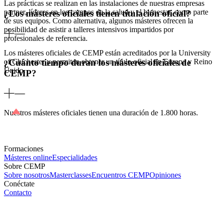
Las prácticas se realizan en las instalaciones de nuestras empresas
partner, líderes en los campos de la salud y el bienestar, como parte
¿Los másteres oficiales tienen titulación oficial?
de sus equipos. Como alternativa, algunos másteres ofrecen la
posibilidad de asistir a talleres intensivos impartidos por
profesionales de referencia.
Los másteres oficiales de CEMP están acreditados por la University
of Chichester y permiten obtener un título oficial en Europa y Reino
¿Cuánto tiempo duran los másteres oficiales de
Unido.
CEMP?
Nuestros másteres oficiales tienen una duración de 1.800 horas.
Formaciones
Másteres online
Especialidades
Sobre CEMP
Sobre nosotros
Masterclasses
Encuentros CEMP
Opiniones
Conéctate
Contacto