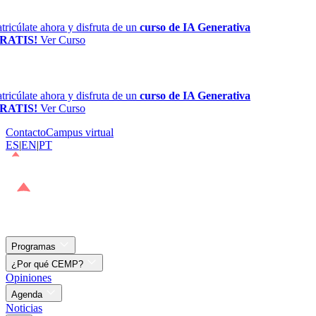
ricúlate ahora y disfruta de un
curso de IA Generativa
RATIS!
Ver Curso
ricúlate ahora y disfruta de un
curso de IA Generativa
RATIS!
Ver Curso
Contacto
Campus virtual
ES
|
EN
|
PT
Programas
¿Por qué CEMP?
Opiniones
Agenda
Noticias