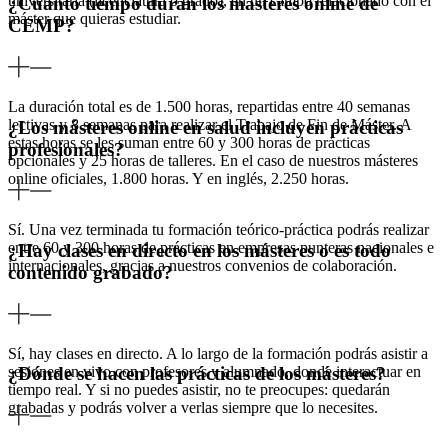
universitaria (licenciatura o grado), en un campo relacionado con el
¿Cuánto tiempo duran los másteres online de
máster que quieras estudiar.
CEMP?
La duración total es de 1.500 horas, repartidas entre 40 semanas
lectivas y 8 semanas para realizar el Trabajo de Fin de Máster. A
¿Los másteres online en salud incluyen prácticas
estas horas se les suman entre 60 y 300 horas de prácticas
profesionales?
opcionales y 25 horas de talleres. En el caso de nuestros másteres
online oficiales, 1.800 horas. Y en inglés, 2.250 horas.
Sí. Una vez terminada tu formación teórico-práctica podrás realizar
entre 60 y 300 horas de prácticas en empresas punteras nacionales e
¿Hay clases en directo en los másteres o es todo
internacionales, gracias a nuestros convenios de colaboración.
contenido grabado?
Sí, hay clases en directo. A lo largo de la formación podrás asistir a
sesiones en vivo con profesores y alumnado, donde interactuar en
¿Dónde se hacen las prácticas de los másteres?
tiempo real. Y si no puedes asistir, no te preocupes: quedarán
grabadas y podrás volver a verlas siempre que lo necesites.