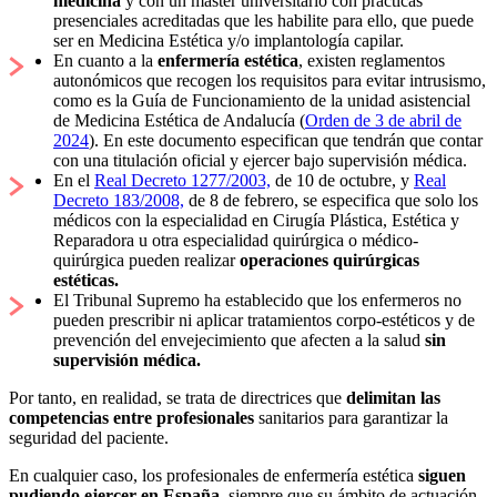
medicina
y con un máster universitario con prácticas
presenciales acreditadas que les habilite para ello, que puede
ser en Medicina Estética y/o implantología capilar.
En cuanto a la
enfermería estética
, existen reglamentos
autonómicos que recogen los requisitos para evitar intrusismo,
como es la Guía de Funcionamiento de la unidad asistencial
de Medicina Estética de Andalucía (
Orden de 3 de abril de
2024
). En este documento especifican que tendrán que contar
con una titulación oficial y ejercer bajo supervisión médica.
En el
Real Decreto 1277/2003,
de 10 de octubre, y
Real
Decreto 183/2008,
de 8 de febrero, se especifica que solo los
médicos con la especialidad en Cirugía Plástica, Estética y
Reparadora u otra especialidad quirúrgica o médico-
quirúrgica pueden realizar
operaciones quirúrgicas
estéticas.
El Tribunal Supremo ha establecido que los enfermeros no
pueden prescribir ni aplicar tratamientos corpo-estéticos y de
prevención del envejecimiento que afecten a la salud
sin
supervisión médica.
Por tanto, en realidad, se trata de directrices que
delimitan las
competencias entre profesionales
sanitarios para garantizar la
seguridad del paciente.
En cualquier caso, los profesionales de enfermería estética
siguen
pudiendo ejercer en España
, siempre que su ámbito de actuación