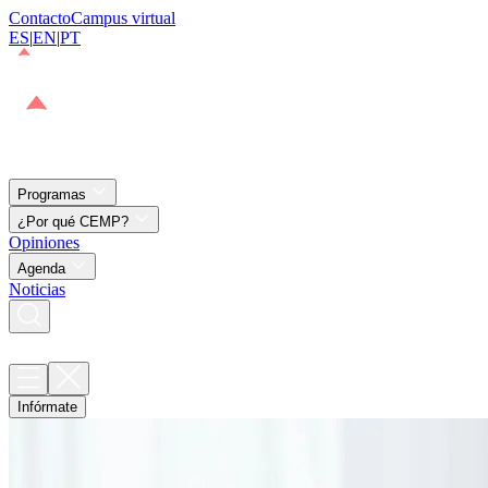
Contacto
Campus virtual
ES
|
EN
|
PT
Programas
¿Por qué CEMP?
Opiniones
Agenda
Noticias
Infórmate