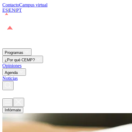
Contacto
Campus virtual
ES
|
EN
|
PT
Programas
¿Por qué CEMP?
Opiniones
Agenda
Noticias
Infórmate