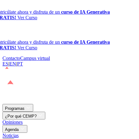
ricúlate ahora y disfruta de un
curso de IA Generativa
RATIS!
Ver Curso
ricúlate ahora y disfruta de un
curso de IA Generativa
RATIS!
Ver Curso
Contacto
Campus virtual
ES
|
EN
|
PT
Programas
¿Por qué CEMP?
Opiniones
Agenda
Noticias