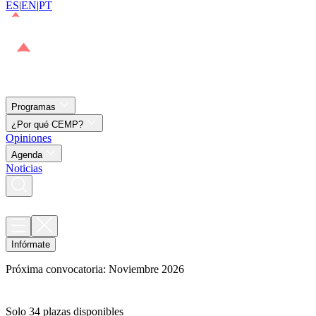
ES
|
EN
|
PT
Programas
¿Por qué CEMP?
Opiniones
Agenda
Noticias
Infórmate
Próxima convocatoria: Noviembre 2026